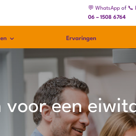
💬 WhatsApp
of
📞 
06 – 1508 6764
gen
Ervaringen
voor een eiwitd