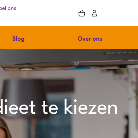
bel ons
Blog
Over ons
ieet te kiezen