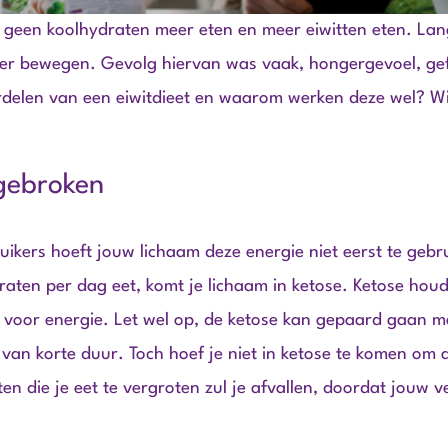
f geen koolhydraten meer eten en meer eiwitten eten. Lan
meer bewegen. Gevolg hiervan was vaak, hongergevoel, ge
ordelen van een eiwitdieet en waarom werken deze wel? Wi
fgebroken
kers hoeft jouw lichaam deze energie niet eerst te gebru
aten per dag eet, komt je lichaam in ketose. Ketose houd
t voor energie. Let wel op, de ketose kan gepaard gaan me
 van korte duur. Toch hoef je niet in ketose te komen om 
ten die je eet te vergroten zul je afvallen, doordat jouw