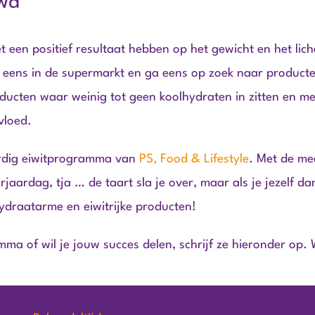
uwd
t een positief resultaat hebben op het gewicht en het lic
k eens in de supermarkt en ga eens op zoek naar producte
roducten waar weinig tot geen koolhydraten in zitten en m
vloed.
rdig eiwitprogramma van
PS, Food & Lifestyle
. Met de mee
erjaardag, tja … de taart sla je over, maar als je jezelf d
hydraatarme en eiwitrijke producten!
ma of wil je jouw succes delen, schrijf ze hieronder op.