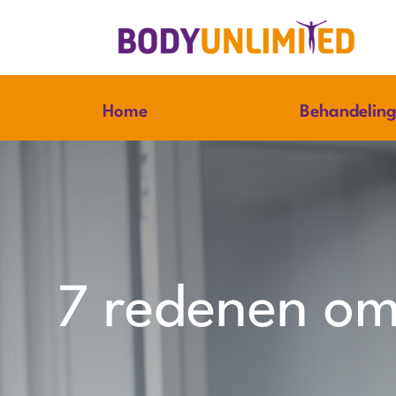
Ga
naar
inhoud
Home
Behandelin
7 redenen om 