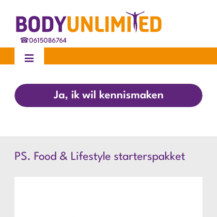
Ga
naar
inhoud
☎
0615086764
Toggle
Navigation
Home
Ja, ik wil kennismaken
Behandelingen
Ervaringen
PS. Food & Lifestyle starterspakket
Blog
Over ons