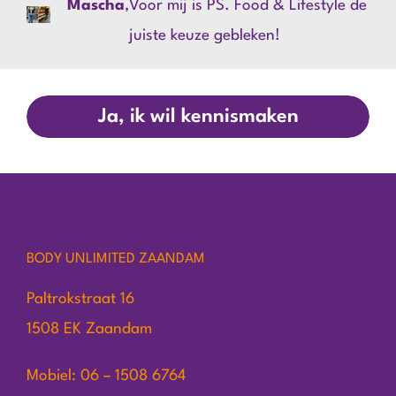
Mascha
,
Voor mij is PS. Food & Lifestyle de
juiste keuze gebleken!
Ja, ik wil kennismaken
BODY UNLIMITED ZAANDAM
Paltrokstraat 16
1508 EK Zaandam
Mobiel: 06 – 1508 6764