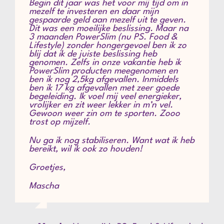
Begin dit jaar was het voor mij tijd om in
mezelf te investeren en daar mijn
gespaarde geld aan mezelf uit te geven.
Dit was een moeilijke beslissing. Maar na
3 maanden PowerSlim (nu PS. Food &
Lifestyle) zonder hongergevoel ben ik zo
blij dat ik de juiste beslissing heb
genomen. Zelfs in onze vakantie heb ik
PowerSlim producten meegenomen en
ben ik nog 2,5kg afgevallen. Inmiddels
ben ik 17 kg afgevallen met zeer goede
begeleiding. Ik voel mij veel energieker,
vrolijker en zit weer lekker in m’n vel.
Gewoon weer zin om te sporten. Zooo
trost op mijzelf.
Nu ga ik nog stabiliseren. Want wat ik heb
bereikt, wil ik ook zo houden!
Groetjes,
Mascha