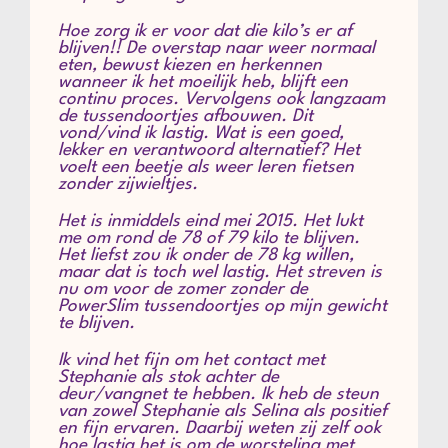
Hoe zorg ik er voor dat die kilo’s er af
blijven!! De overstap naar weer normaal
eten, bewust kiezen en herkennen
wanneer ik het moeilijk heb, blijft een
continu proces. Vervolgens ook langzaam
de tussendoortjes afbouwen. Dit
vond/vind ik lastig. Wat is een goed,
lekker en verantwoord alternatief? Het
voelt een beetje als weer leren fietsen
zonder zijwieltjes.
Het is inmiddels eind mei 2015. Het lukt
me om rond de 78 of 79 kilo te blijven.
Het liefst zou ik onder de 78 kg willen,
maar dat is toch wel lastig. Het streven is
nu om voor de zomer zonder de
PowerSlim tussendoortjes op mijn gewicht
te blijven.
Ik vind het fijn om het contact met
Stephanie als stok achter de
deur/vangnet te hebben. Ik heb de steun
van zowel Stephanie als Selina als positief
en fijn ervaren. Daarbij weten zij zelf ook
hoe lastig het is om de worsteling met