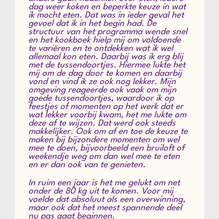
dag weer koken en beperkte keuze in wat
ik mocht eten. Dat was in ieder geval het
gevoel dat ik in het begin had. De
structuur van het programma wende snel
en het kookboek hielp mij om voldoende
te variëren en te ontdekken wat ik wel
allemaal kon eten. Daarbij was ik erg blij
met de tussendoortjes. Hiermee lukte het
mij om de dag door te komen en daarbij
vond en vind ik ze ook nog lekker. Mijn
omgeving reageerde ook vaak om mijn
goede tussendoortjes, waardoor ik op
feestjes of momenten op het werk dat er
wat lekker voorbij kwam, het me lukte om
deze af te wijzen. Dat werd ook steeds
makkelijker. Ook om af en toe de keuze te
maken bij bijzondere momenten om wel
mee te doen, bijvoorbeeld een bruiloft of
weekendje weg om dan wel mee te eten
en er dan ook van te genieten.
In ruim een jaar is het me gelukt om net
onder de 80 kg uit te komen. Voor mij
voelde dat absoluut als een overwinning,
maar ook dat het meest spannende deel
nu pas gaat beginnen.