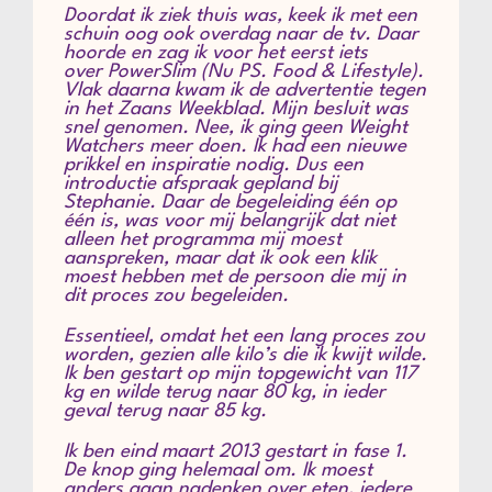
Doordat ik ziek thuis was, keek ik met een
schuin oog ook overdag naar de tv. Daar
hoorde en zag ik voor het eerst iets
over PowerSlim (Nu PS. Food & Lifestyle).
Vlak daarna kwam ik de advertentie tegen
in het Zaans Weekblad. Mijn besluit was
snel genomen. Nee, ik ging geen Weight
Watchers meer doen. Ik had een nieuwe
prikkel en inspiratie nodig. Dus een
introductie afspraak gepland bij
Stephanie. Daar de begeleiding één op
één is, was voor mij belangrijk dat niet
alleen het programma mij moest
aanspreken, maar dat ik ook een klik
moest hebben met de persoon die mij in
dit proces zou begeleiden.
Essentieel, omdat het een lang proces zou
worden, gezien alle kilo’s die ik kwijt wilde.
Ik ben gestart op mijn topgewicht van 117
kg en wilde terug naar 80 kg, in ieder
geval terug naar 85 kg.
Ik ben eind maart 2013 gestart in fase 1.
De knop ging helemaal om. Ik moest
anders gaan nadenken over eten, iedere