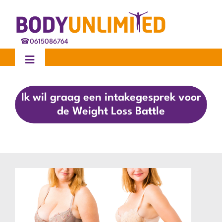
Ga
naar
inhoud
☎
0615086764
Toggle
Navigation
Home
Ik wil graag een intakegesprek voor
de Weight Loss Battle
Behandelingen
Ervaringen
Blog
Over ons