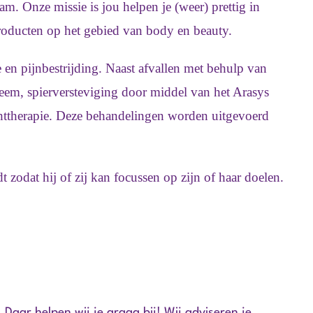
aam. Onze missie is jou helpen je (weer) prettig in
producten op het gebied van body en beauty.
e en pijnbestrijding. Naast afvallen met behulp van
eem, spierversteviging door middel van het Arasys
httherapie. Deze behandelingen worden uitgevoerd
 zodat hij of zij kan focussen op zijn of haar doelen.
. Daar helpen wij je graag bij! Wij adviseren je