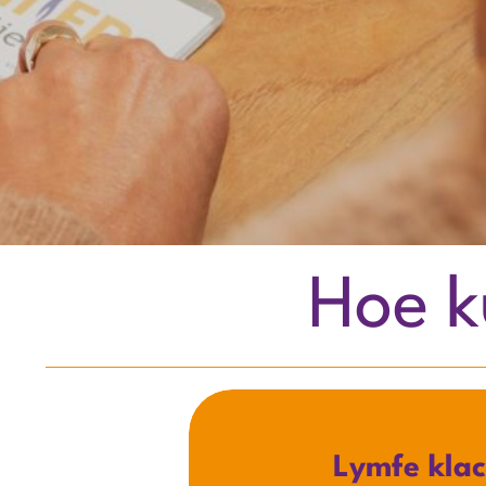
Hoe k
Lymfe kla