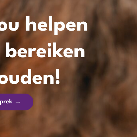
jou helpen
 bereiken
houden!
sprek →