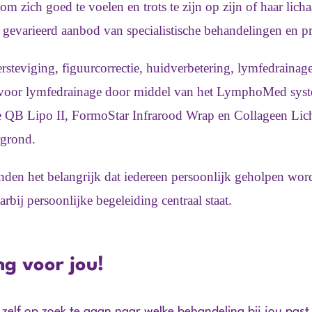
 om zich goed te voelen en trots te zijn op zijn of haar lich
en gevarieerd aanbod van specialistische behandelingen en 
ersteviging, figuurcorrectie, huidverbetering, lymfedrainag
ht voor lymfedrainage door middel van het LymphoMed syst
de QB Lipo II, FormoStar Infrarood Wrap en Collageen Lic
ergrond.
nden het belangrijk dat iedereen persoonlijk geholpen wordt
bij persoonlijke begeleiding centraal staat.
ng voor jou!
et zelf op zoek te gaan naar welke behandeling bij jou past