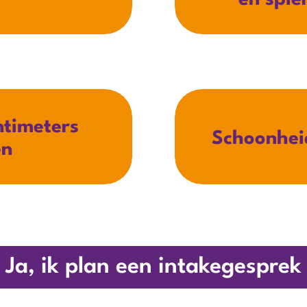
en spie
ntimeters
Schoonhei
en
Ja, ik plan een intakegesprek