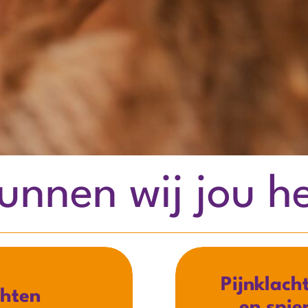
unnen wij jou h
Pijnklach
chten