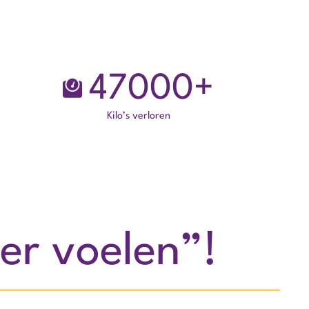
47000
+
Kilo’s verloren
er voelen”!