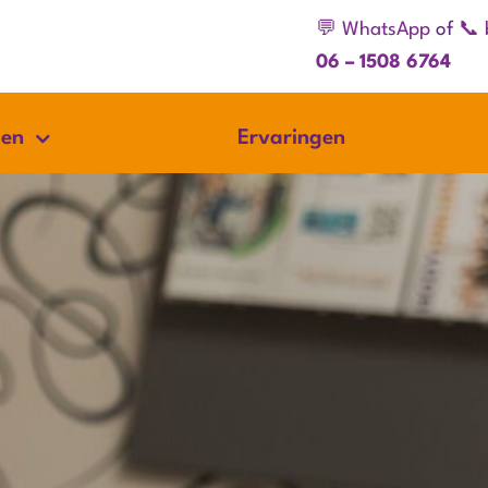
💬 WhatsApp
of
📞 
06 – 1508 6764
gen
Ervaringen