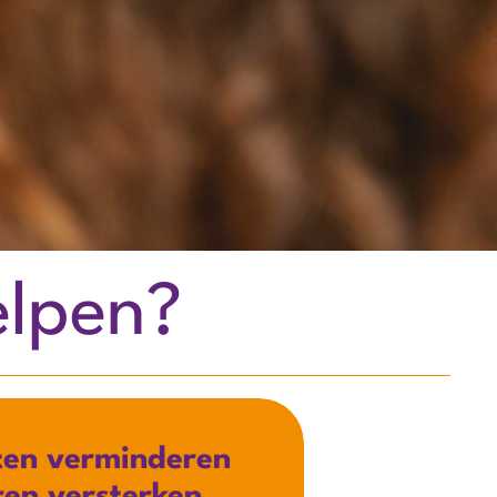
elpen?
ten verminderen