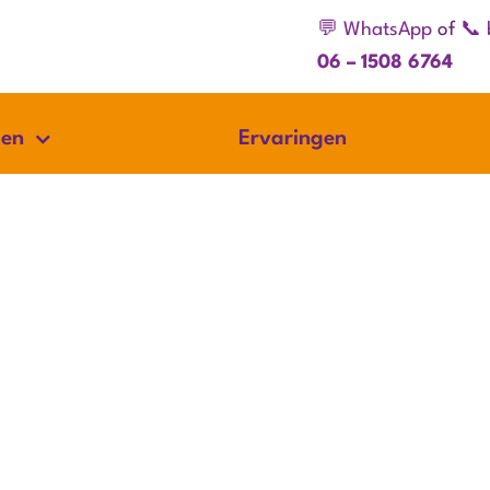
💬 WhatsApp
of
📞 
06 – 1508 6764
gen
Ervaringen