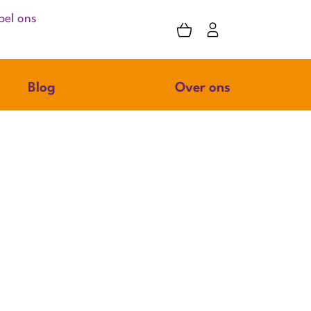
bel ons
Blog
Over ons