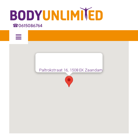
Ga
naar
inhoud
☎
0615086764
Toggle
Navigation
Home
Paltrokstraat 16, 1508 EK Zaandam
Behandelingen
Ervaringen
Blog
Over ons