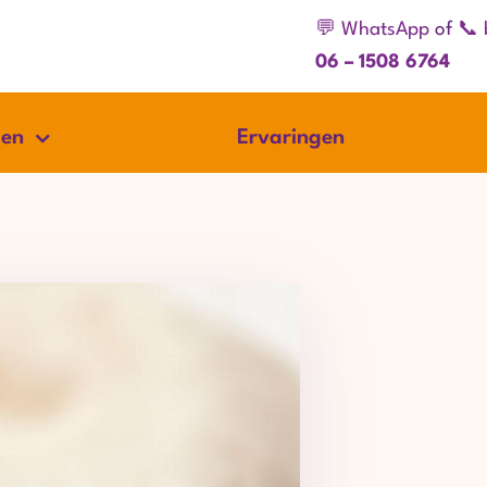
💬 WhatsApp
of
📞 
06 – 1508 6764
gen
Ervaringen