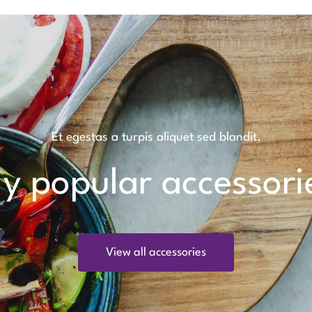
Et egestas a turpis aliquet sed blandit.
y popular accessori
View all accessories