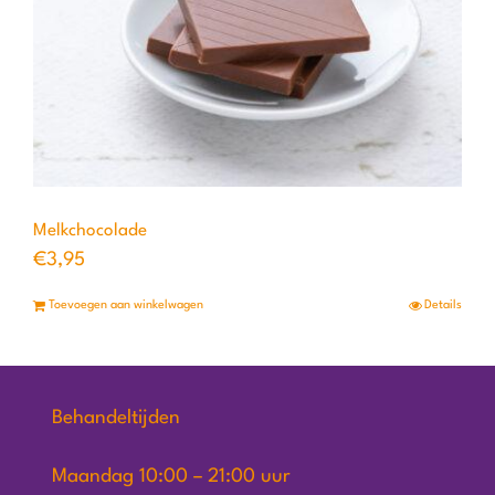
Melkchocolade
€
3,95
Toevoegen aan winkelwagen
Details
Behandeltijden
Maandag 10:00 – 21:00 uur