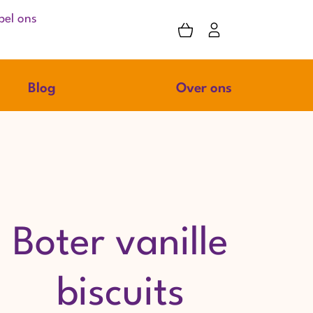
bel ons
Blog
Over ons
Boter vanille
biscuits