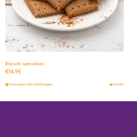
Biscuits speculaas
€
14,95
Toevoegen aan winkelwagen
Details