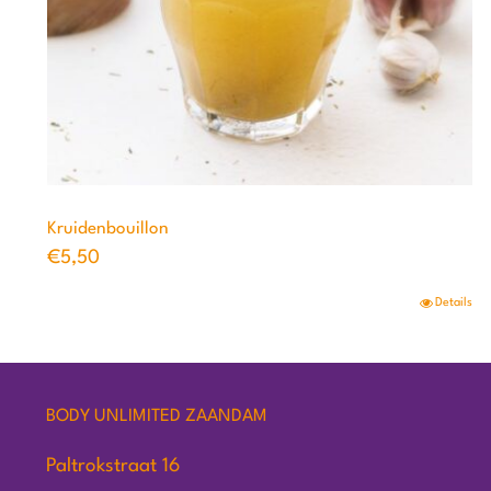
Kruidenbouillon
€
5,50
Details
BODY UNLIMITED ZAANDAM
Paltrokstraat 16