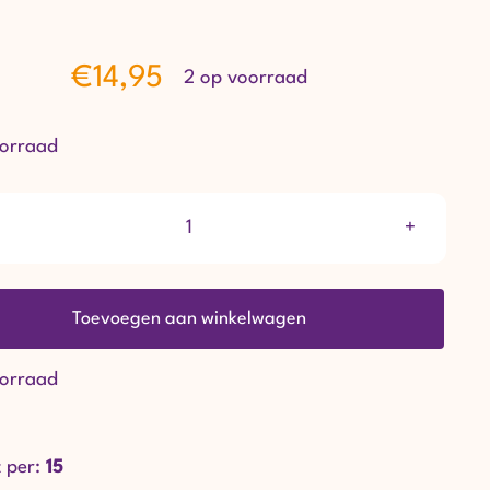
€
14,95
2 op voorraad
oorraad
Boter
vanille
Toevoegen aan winkelwagen
biscuits
aantal
oorraad
 per:
15