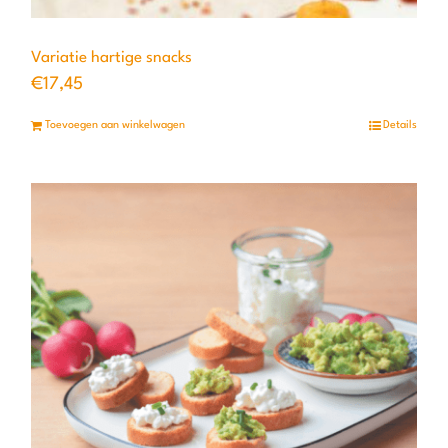
Variatie hartige snacks
€
17,45
Toevoegen aan winkelwagen
Details