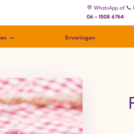
💬 WhatsApp
of
📞 
06 – 1508 6764
gen
Ervaringen