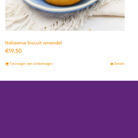
Italiaanse biscuit amandel
€
19,50
Toevoegen aan winkelwagen
Details