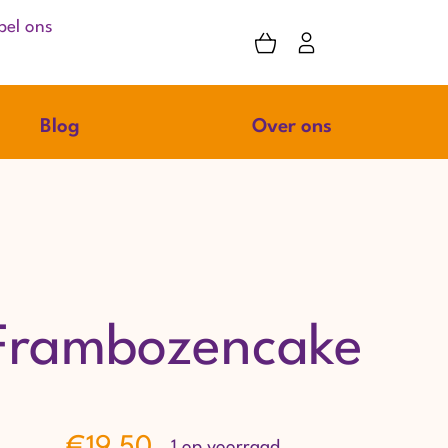
bel ons
Blog
Over ons
Frambozencake
€
19,50
1 op voorraad