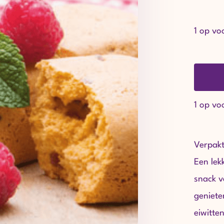
1 op vo
1 op vo
Verpakt
Een lek
snack v
geniete
eiwitten