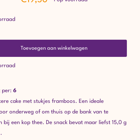
orraad
Frambozencake
aantal
Toevoegen aan winkelwagen
orraad
 per:
6
kere cake met stukjes framboos. Een ideale
oor onderweg of om thuis op de bank van te
n bij een kop thee. De snack bevat maar liefst 15,0 g
.