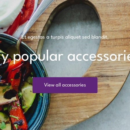
Et egestas a turpis aliquet sed blandit.
y popular accessori
View all accessories