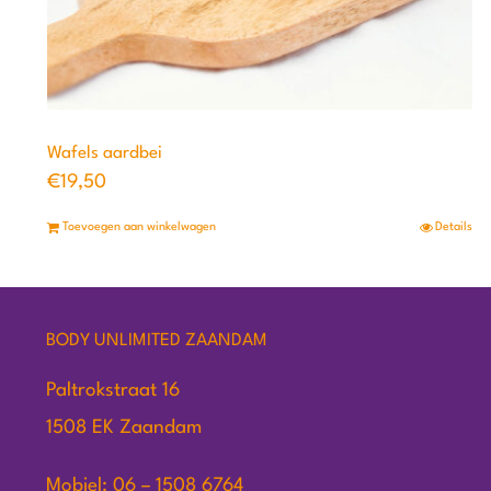
Wafels aardbei
€
19,50
Toevoegen aan winkelwagen
Details
BODY UNLIMITED ZAANDAM
Paltrokstraat 16
1508 EK Zaandam
Mobiel: 06 – 1508 6764