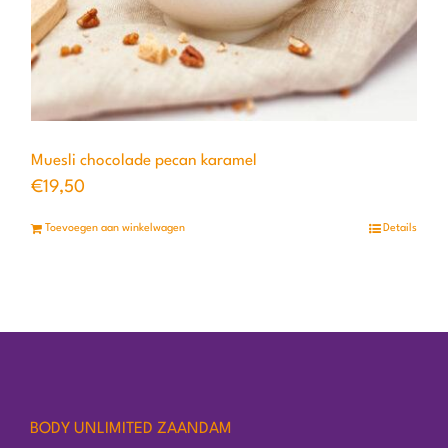
Muesli chocolade pecan karamel
€
19,50
Toevoegen aan winkelwagen
Details
BODY UNLIMITED ZAANDAM