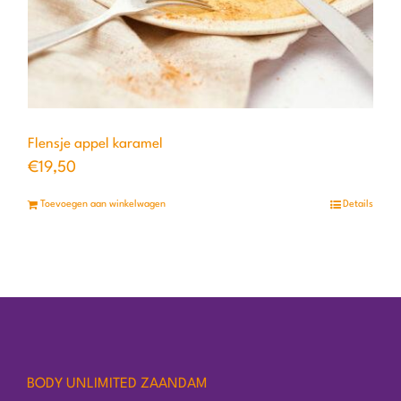
Flensje appel karamel
€
19,50
Toevoegen aan winkelwagen
Details
BODY UNLIMITED ZAANDAM