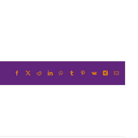
Facebook
X
Reddit
LinkedIn
WhatsApp
Tumblr
Pinterest
Vk
Xing
E-
mail