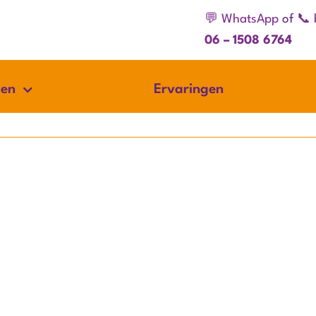
💬 WhatsApp
of
📞 
06 – 1508 6764
gen
Ervaringen