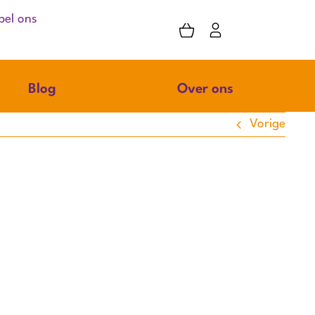
bel ons
Blog
Over ons
Vorige