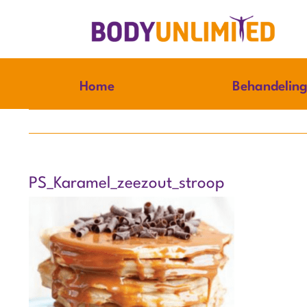
Ga
naar
inhoud
Home
Behandelin
PS_Karamel_zeezout_stroop