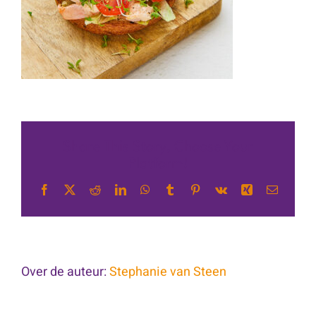
Share This Story, Choose Your
Platform!
Facebook
X
Reddit
LinkedIn
WhatsApp
Tumblr
Pinterest
Vk
Xing
E-
mail
Over de auteur:
Stephanie van Steen