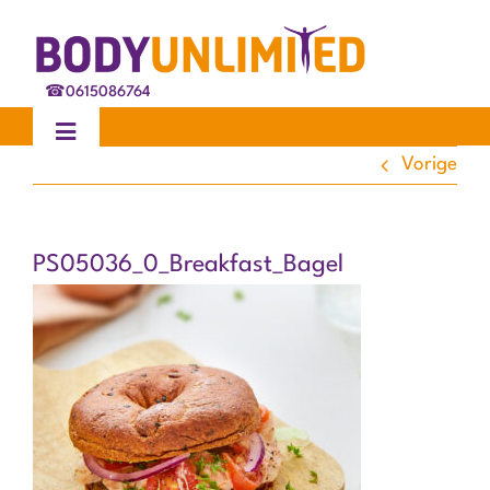
Ga
naar
inhoud
☎
0615086764
Toggle
Navigation
Vorige
Home
PS05036_0_Breakfast_Bagel
Behandelingen
Ervaringen
Blog
Over ons