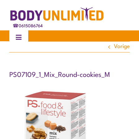
Ga
naar
inhoud
☎
0615086764
Toggle
Navigation
Vorige
Home
PS07109_1_Mix_Round-cookies_M
Behandelingen
Ervaringen
Blog
Over ons