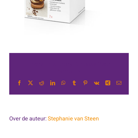
Share This Story, Choose Your
Platform!
Facebook
X
Reddit
LinkedIn
WhatsApp
Tumblr
Pinterest
Vk
Xing
E-
mail
Over de auteur:
Stephanie van Steen