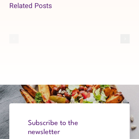
Related Posts
Organizatio
General
Investment
Board
Types
Assembly
of
Software
procedures
Subscribe to the
newsletter