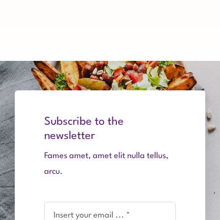
Pompoencake
van
Monique
Subscribe to the
newsletter
Fames amet, amet elit nulla tellus,
arcu.