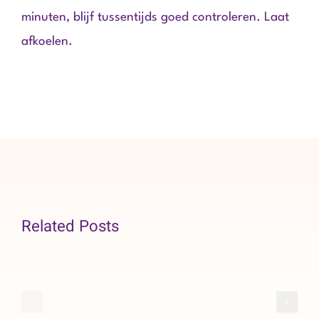
minuten, blijf tussentijds goed controleren. Laat
afkoelen.
Related Posts
Kruidige
herfst
Cranberry
taart