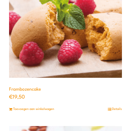
Frambozencake
€
19,50
Toevoegen aan winkelwagen
Details