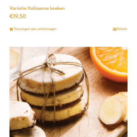
Variatie Italiaanse koeken
€
19,50
Toevoegen aan winkelwagen
Details