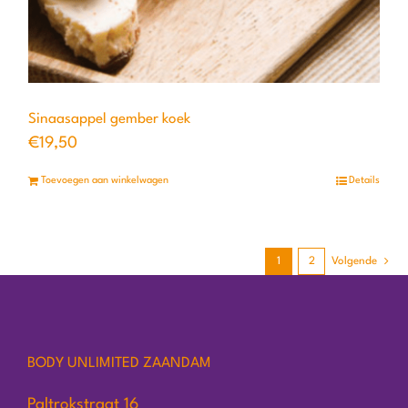
Sinaasappel gember koek
€
19,50
Toevoegen aan winkelwagen
Details
1
2
Volgende
BODY UNLIMITED ZAANDAM
Paltrokstraat 16