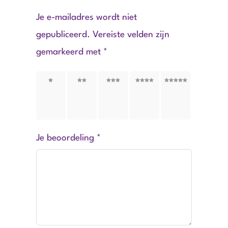
Je e-mailadres wordt niet
gepubliceerd.
Vereiste velden zijn
gemarkeerd met
*
1
2
3
4
5
van
van
van
van
van
de 5
de 5
de 5
de 5
de 5
sterren
sterren
sterren
sterren
sterren
Je beoordeling
*