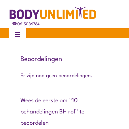
Ga
naar
inhoud
☎
0615086764
Toggle
Navigation
Home
Beoordelingen
Behandelingen
Er zijn nog geen beoordelingen.
Ervaringen
Wees de eerste om “10
Blog
behandelingen BH rol” te
beoordelen
Over ons