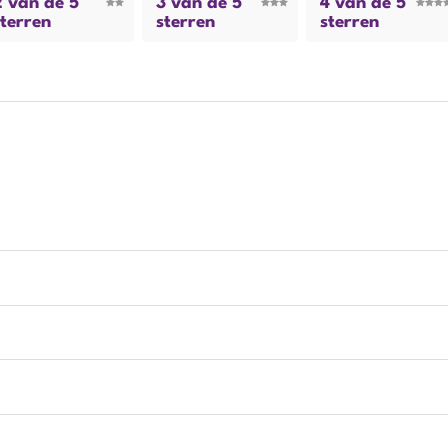
2 van de 5
3 van de 5
4 van de 5
sterren
sterren
sterren