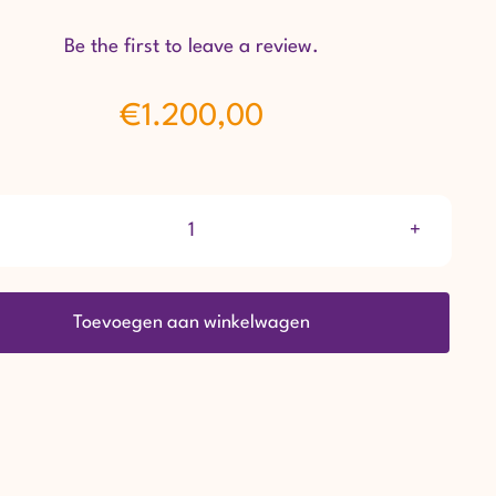
Be the first to leave a review.
€
1.200,00
5
behandelingen
Toevoegen aan winkelwagen
ultrasound
aantal