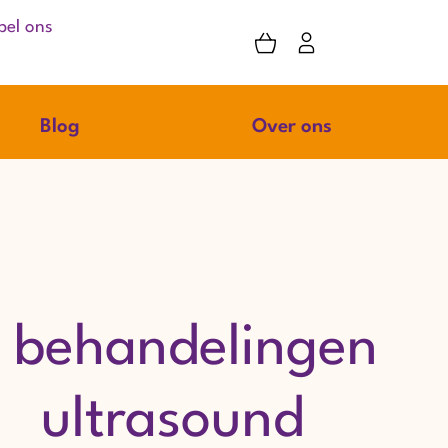
bel ons
Blog
Over ons
 behandelingen
ultrasound