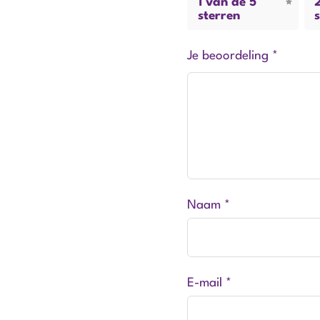
1 van de 5
sterren
Je beoordeling
*
Naam
*
E-mail
*