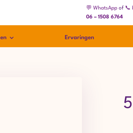
💬 WhatsApp
of
📞 
06 – 1508 6764
gen
Ervaringen
5