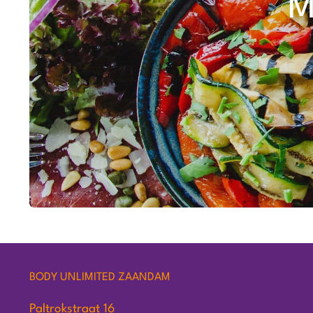
M
BODY UNLIMITED ZAANDAM
Paltrokstraat 16