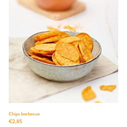
Chips barbecue
€
2,85