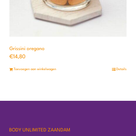
Grissini oregano
€
14,80
Toevoegen aan winkelwagen
Details
BODY UNLIMITED ZAANDAM