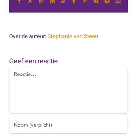
Facebook
X
Reddit
LinkedIn
WhatsApp
Tumblr
Pinterest
Vk
Xing
E-
mail
Over de auteur:
Stephanie van Steen
Geef een reactie
Reactie