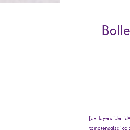
Boll
[av_layerslider id
tomatensalsa’ col