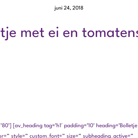
juni 24, 2018
etje met ei en tomaten
=’80’] [av_heading tag=’h1′ padding=’10’ heading=’Bolletje
or=” style=” custom_font=” size=” subheading_active=”