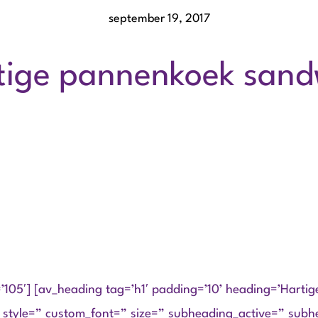
september 19, 2017
tige pannenkoek sand
d=’105′] [av_heading tag=’h1′ padding=’10’ heading=’Harti
 style=” custom_font=” size=” subheading_active=” subhe