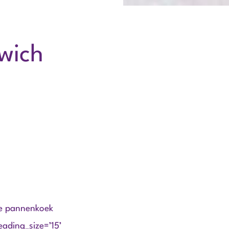
wich
ge pannenkoek
ading_size=’15’