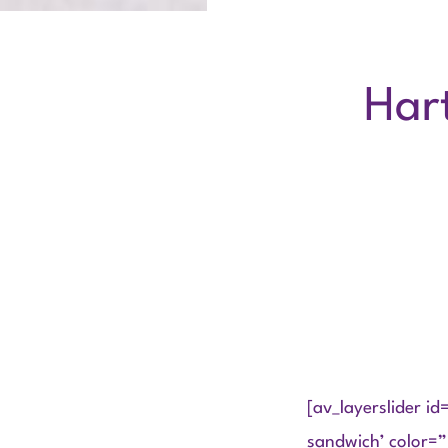
Har
[av_layerslider i
sandwich’ color=”