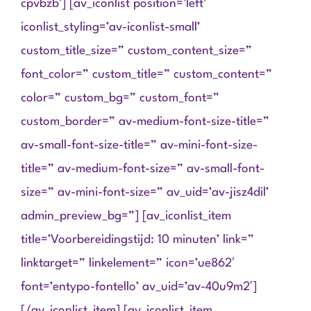
cpvbzb’] [av_iconlist position=’left’
iconlist_styling=’av-iconlist-small’
custom_title_size=” custom_content_size=”
font_color=” custom_title=” custom_content=”
color=” custom_bg=” custom_font=”
custom_border=” av-medium-font-size-title=”
av-small-font-size-title=” av-mini-font-size-
title=” av-medium-font-size=” av-small-font-
size=” av-mini-font-size=” av_uid=’av-jisz4dil’
admin_preview_bg=”] [av_iconlist_item
title=’Voorbereidingstijd: 10 minuten’ link=”
linktarget=” linkelement=” icon=’ue862′
font=’entypo-fontello’ av_uid=’av-40u9m2′]
[/av_iconlist_item] [av_iconlist_item