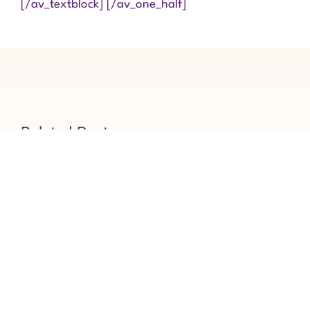
[/av_textblock] [/av_one_half]
Related Posts
Zomerse
Pokébowl
pastasalade
met
met
tonijn
kip,
en
asperges
pittige
en
rijst
citroenmayo