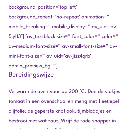
background_position=’top left’
background_repeat=’no-repeat’ animation=”
mobile_breaking=” mobile_display=” av_uid=’av-
5lyl13′] [av_textblock size=” font_color=” color=”
av-medium-font-size=” av-small-font-size=” av-
mini-font-size=” av_uid=’av-jisz4qrb’
admin_preview_bg=”]
Bereidingswijze
Verwarm de oven voor op 200 °C. Doe de stukjes
tomaat in een ovenschaal en meng met 1 eetlepel
olijfolie, de geperste knoflook, tijmblaadjes en
bestrooi met wat zout. Wrijf de rode snapper in