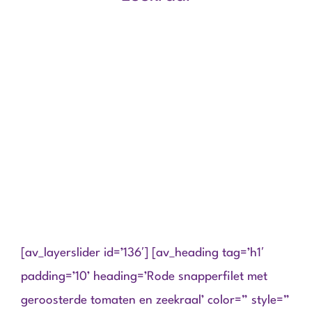
[av_layerslider id=’136′] [av_heading tag=’h1′
padding=’10’ heading=’Rode snapperfilet met
geroosterde tomaten en zeekraal’ color=” style=”