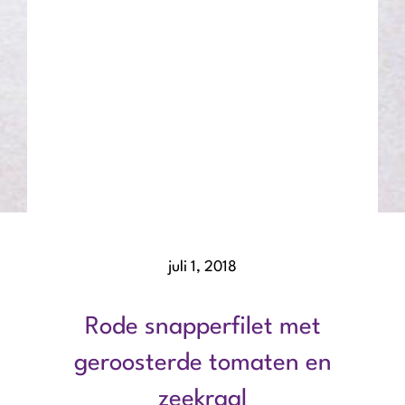
juli 1, 2018
Rode snapperfilet met
geroosterde tomaten en
zeekraal