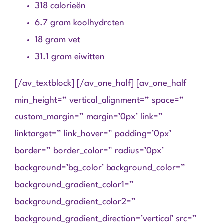
318 calorieën
6.7 gram koolhydraten
18 gram vet
31.1 gram eiwitten
[/av_textblock] [/av_one_half] [av_one_half
min_height=” vertical_alignment=” space=”
custom_margin=” margin=’0px’ link=”
linktarget=” link_hover=” padding=’0px’
border=” border_color=” radius=’0px’
background=’bg_color’ background_color=”
background_gradient_color1=”
background_gradient_color2=”
background_gradient_direction=’vertical’ src=”