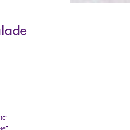
alade
10’
ze=”