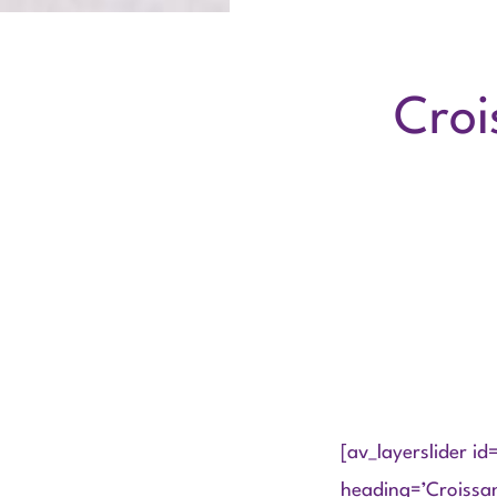
Croi
[av_layerslider id
heading=’Croissan