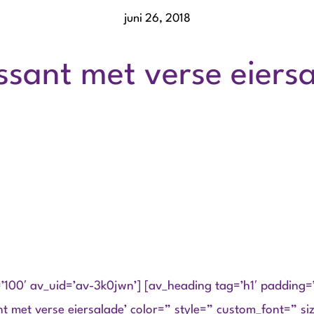
juni 26, 2018
ssant met verse eiers
=’100′ av_uid=’av-3k0jwn’] [av_heading tag=’h1′ padding=’
t met verse eiersalade’ color=” style=” custom_font=” si