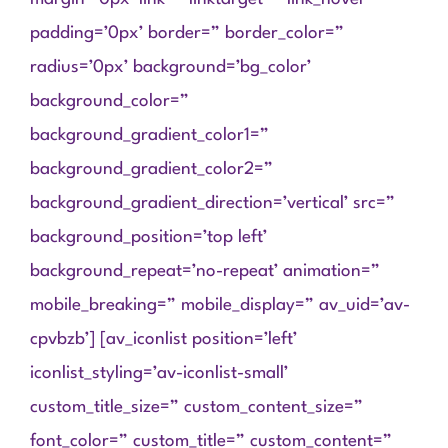
padding=’0px’ border=” border_color=”
radius=’0px’ background=’bg_color’
background_color=”
background_gradient_color1=”
background_gradient_color2=”
background_gradient_direction=’vertical’ src=”
background_position=’top left’
background_repeat=’no-repeat’ animation=”
mobile_breaking=” mobile_display=” av_uid=’av-
cpvbzb’] [av_iconlist position=’left’
iconlist_styling=’av-iconlist-small’
custom_title_size=” custom_content_size=”
font_color=” custom_title=” custom_content=”