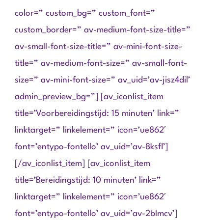
color=” custom_bg=” custom_font=”
custom_border=” av-medium-font-size-title=”
av-small-font-size-title=” av-mini-font-size-
title=” av-medium-font-size=” av-small-font-
size=” av-mini-font-size=” av_uid=’av-jisz4dil’
admin_preview_bg=”] [av_iconlist_item
title=’Voorbereidingstijd: 15 minuten’ link=”
linktarget=” linkelement=” icon=’ue862′
font=’entypo-fontello’ av_uid=’av-8ksfl’]
[/av_iconlist_item] [av_iconlist_item
title=’Bereidingstijd: 10 minuten’ link=”
linktarget=” linkelement=” icon=’ue862′
font=’entypo-fontello’ av_uid=’av-2blmcv’]