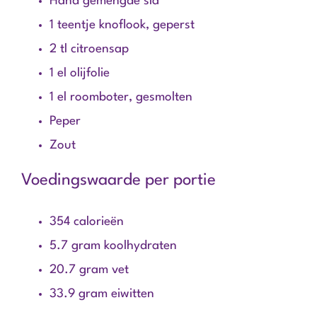
Hand gemengde sla
1 teentje knoflook,
geperst
2 tl citroensap
1 el olijfolie
1 el roomboter,
gesmolten
Peper
Zout
Voedingswaarde per portie
354 calorieën
5.7 gram koolhydraten
20.7 gram vet
33.9 gram eiwitten