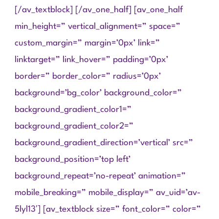
[/av_textblock] [/av_one_half] [av_one_half
min_height=” vertical_alignment=” space=”
custom_margin=” margin=’0px’ link=”
linktarget=” link_hover=” padding=’0px’
border=” border_color=” radius=’0px’
background=’bg_color’ background_color=”
background_gradient_color1=”
background_gradient_color2=”
background_gradient_direction=’vertical’ src=”
background_position=’top left’
background_repeat=’no-repeat’ animation=”
mobile_breaking=” mobile_display=” av_uid=’av-
5lyl13′] [av_textblock size=” font_color=” color=”