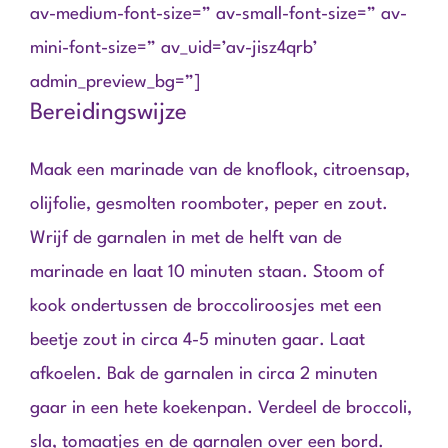
av-medium-font-size=” av-small-font-size=” av-
mini-font-size=” av_uid=’av-jisz4qrb’
admin_preview_bg=”]
Bereidingswijze
Maak een marinade van de knoflook, citroensap,
olijfolie, gesmolten roomboter, peper en zout.
Wrijf de garnalen in met de helft van de
marinade en laat 10 minuten staan. Stoom of
kook ondertussen de broccoliroosjes met een
beetje zout in circa 4-5 minuten gaar. Laat
afkoelen. Bak de garnalen in circa 2 minuten
gaar in een hete koekenpan. Verdeel de broccoli,
sla, tomaatjes en de garnalen over een bord.