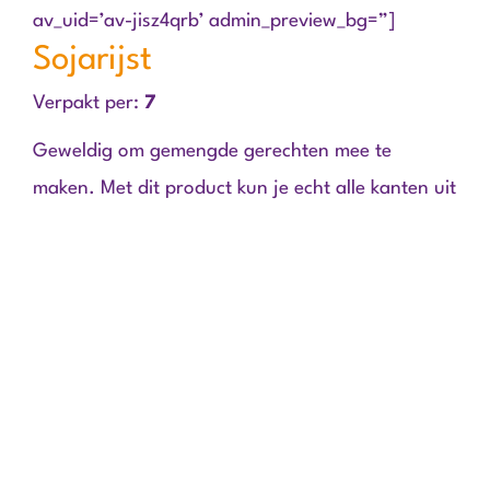
av_uid=’av-jisz4qrb’ admin_preview_bg=”]
Sojarijst
Verpakt per:
7
Geweldig om gemengde gerechten mee te
maken. Met dit product kun je echt alle kanten uit
en wat zo fijn is, je hebt een heel bord vol
wanneer je er lekker veel groenten en vlees of vis
doorheen mengt.
[/av_textblock] [/av_one_half]