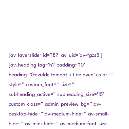
[av_layerslider id=’187′ av_uid=’av-fgzs5′]
[av_heading tag=’h1′ padding=’10’
heading=’Gevulde tomaat uit de oven’ color=”
style=” custom_font=” size=”
subheading_active=” subheading_size=’15’
custom_class=” admin_preview_bg=” av-
desktop-hide=” av-medium-hide=” av-small-
hide=” av-mini-hide=” av-medium-font-size-