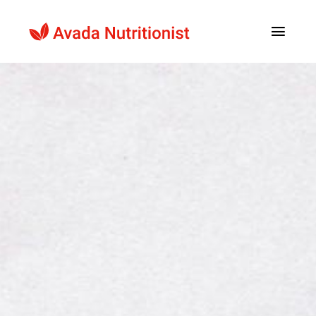
Ga
naar
Toggle
Navig
inhoud
Home
Behandelingen
Ervaringen
Blog
Over ons