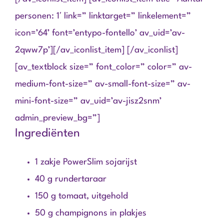
personen: 1′ link=” linktarget=” linkelement=”
icon=’64’ font=’entypo-fontello’ av_uid=’av-
2qww7p’][/av_iconlist_item] [/av_iconlist]
[av_textblock size=” font_color=” color=” av-
medium-font-size=” av-small-font-size=” av-
mini-font-size=” av_uid=’av-jisz2snm’
admin_preview_bg=”]
Ingrediënten
1 zakje PowerSlim sojarijst
40 g rundertaraar
150 g tomaat,
uitgehold
50 g champignons in plakjes