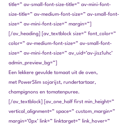
title=” av-small-font-size-title=” av-mini-font-
size-title=” av-medium-font-size=” av-small-font-
size=” av-mini-font-size=” margin=”]
[/av_heading] [av_textblock size=” font_color=”
color=” av-medium-font-size=” av-small-font-
size=” av-mini-font-size=” av_uid=’av-jisz1uhc’
admin_preview_bg=”]
Een lekkere gevulde tomaat uit de oven,
met PowerSlim sojarijst, rundertartaar,
champignons en tomatenpuree.
[/av_textblock] [av_one_half first min_height=”
vertical_alignment=” space=” custom_margin=”
margin=’0px’ link=” linktarget=” link_hover=”