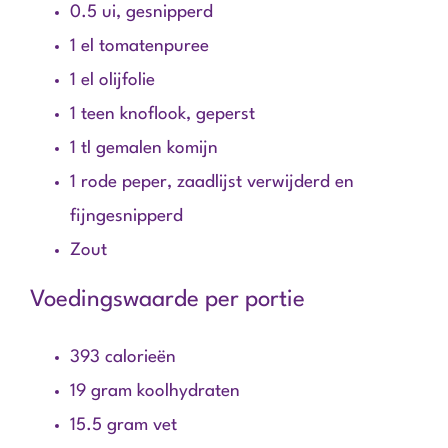
0.5 ui,
gesnipperd
1 el tomatenpuree
1 el olijfolie
1 teen knoflook,
geperst
1 tl gemalen komijn
1 rode peper,
zaadlijst verwijderd en
fijngesnipperd
Zout
Voedingswaarde per portie
393 calorieën
19 gram koolhydraten
15.5 gram vet