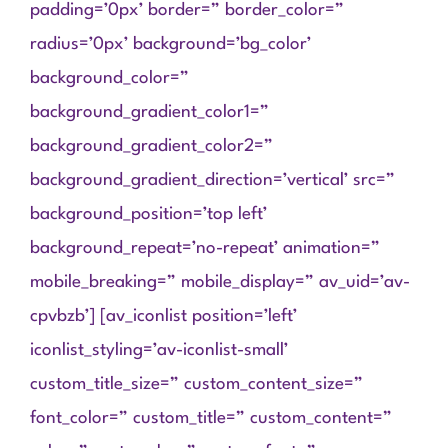
padding=’0px’ border=” border_color=”
radius=’0px’ background=’bg_color’
background_color=”
background_gradient_color1=”
background_gradient_color2=”
background_gradient_direction=’vertical’ src=”
background_position=’top left’
background_repeat=’no-repeat’ animation=”
mobile_breaking=” mobile_display=” av_uid=’av-
cpvbzb’] [av_iconlist position=’left’
iconlist_styling=’av-iconlist-small’
custom_title_size=” custom_content_size=”
font_color=” custom_title=” custom_content=”