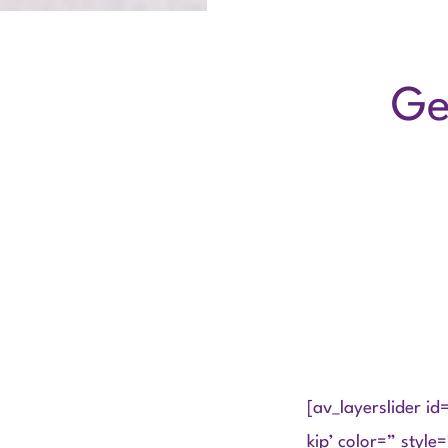
Ge
[av_layerslider i
kip’ color=” styl