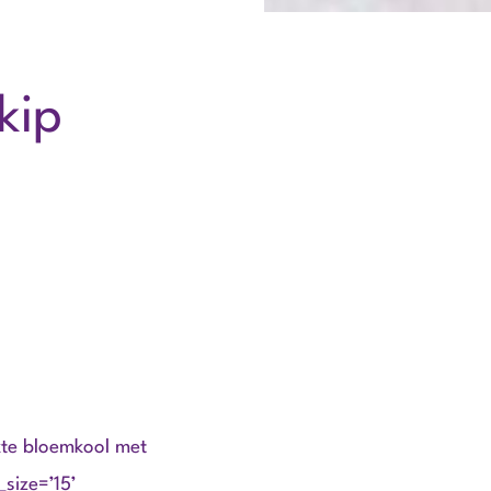
kip
kte bloemkool met
size=’15’