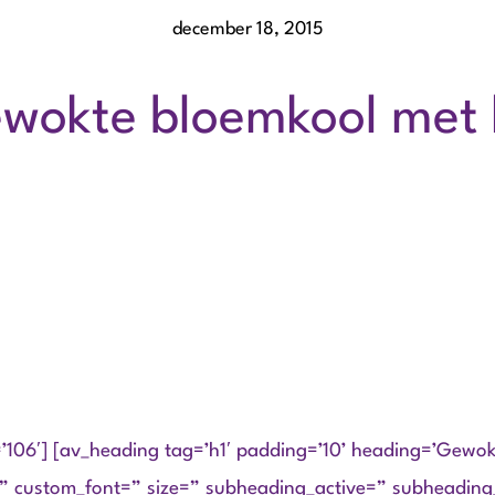
december 18, 2015
wokte bloemkool met 
d=’106′] [av_heading tag=’h1′ padding=’10’ heading=’Gewo
e=” custom_font=” size=” subheading_active=” subheading_