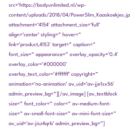
src=’https://bodyunlimited.nl/wp-
content/uploads/2018/04/PowerSlim_Kaaskoekjes.jp
attachment=’4154′ attachment_size=’full’
align=’center’ styling=” hover=”
link=’product,4153′ target=” caption=”
font_size=” appearance=” overlay_opacity=’0.4′
overlay_color=’#000000′
overlay_text_color=’#ffffff’ copyright=”
animation=’no-animation’ av_uid=’av-jje1sx56′
admin_preview_bg=”][/av_image] [av_textblock
size=” font_color=” color=” av-medium-font-
size=” av-small-font-size=” av-mini-font-size=”
av_uid=’av-jisz4qrb’ admin_preview_bg=”]