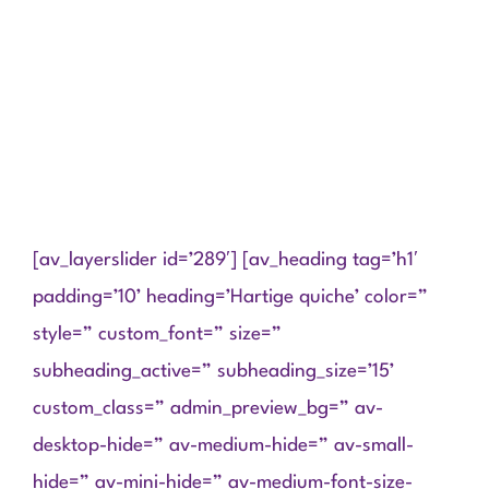
[av_layerslider id=’289′] [av_heading tag=’h1′
padding=’10’ heading=’Hartige quiche’ color=”
style=” custom_font=” size=”
subheading_active=” subheading_size=’15’
custom_class=” admin_preview_bg=” av-
desktop-hide=” av-medium-hide=” av-small-
hide=” av-mini-hide=” av-medium-font-size-