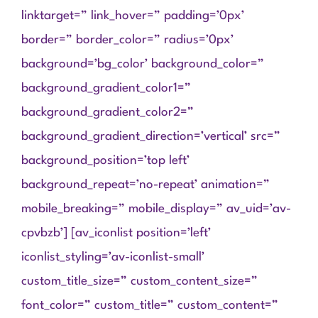
linktarget=” link_hover=” padding=’0px’
border=” border_color=” radius=’0px’
background=’bg_color’ background_color=”
background_gradient_color1=”
background_gradient_color2=”
background_gradient_direction=’vertical’ src=”
background_position=’top left’
background_repeat=’no-repeat’ animation=”
mobile_breaking=” mobile_display=” av_uid=’av-
cpvbzb’] [av_iconlist position=’left’
iconlist_styling=’av-iconlist-small’
custom_title_size=” custom_content_size=”
font_color=” custom_title=” custom_content=”