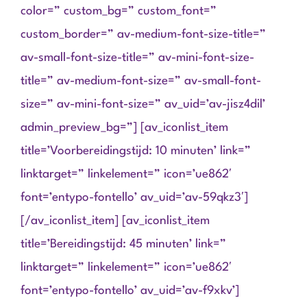
color=” custom_bg=” custom_font=”
custom_border=” av-medium-font-size-title=”
av-small-font-size-title=” av-mini-font-size-
title=” av-medium-font-size=” av-small-font-
size=” av-mini-font-size=” av_uid=’av-jisz4dil’
admin_preview_bg=”] [av_iconlist_item
title=’Voorbereidingstijd: 10 minuten’ link=”
linktarget=” linkelement=” icon=’ue862′
font=’entypo-fontello’ av_uid=’av-59qkz3′]
[/av_iconlist_item] [av_iconlist_item
title=’Bereidingstijd: 45 minuten’ link=”
linktarget=” linkelement=” icon=’ue862′
font=’entypo-fontello’ av_uid=’av-f9xkv’]