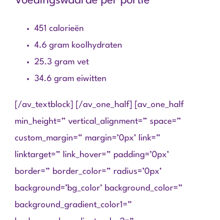
Voedingswaarde per portie
451 calorieën
4.6 gram koolhydraten
25.3 gram vet
34.6 gram eiwitten
[/av_textblock] [/av_one_half] [av_one_half
min_height=” vertical_alignment=” space=”
custom_margin=” margin=’0px’ link=”
linktarget=” link_hover=” padding=’0px’
border=” border_color=” radius=’0px’
background=’bg_color’ background_color=”
background_gradient_color1=”