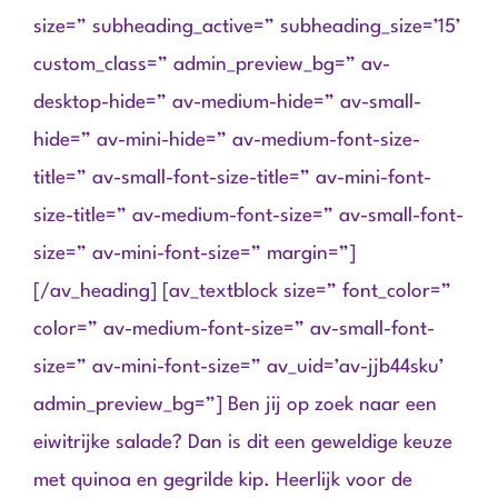
size=” subheading_active=” subheading_size=’15’
custom_class=” admin_preview_bg=” av-
desktop-hide=” av-medium-hide=” av-small-
hide=” av-mini-hide=” av-medium-font-size-
title=” av-small-font-size-title=” av-mini-font-
size-title=” av-medium-font-size=” av-small-font-
size=” av-mini-font-size=” margin=”]
[/av_heading] [av_textblock size=” font_color=”
color=” av-medium-font-size=” av-small-font-
size=” av-mini-font-size=” av_uid=’av-jjb44sku’
admin_preview_bg=”] Ben jij op zoek naar een
eiwitrijke salade? Dan is dit een geweldige keuze
met quinoa en gegrilde kip. Heerlijk voor de