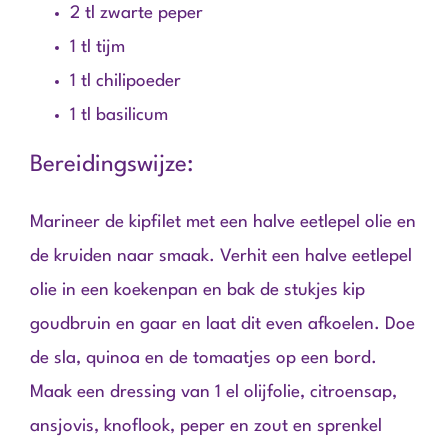
2 tl zwarte peper
1 tl tijm
1 tl chilipoeder
1 tl basilicum
Bereidingswijze:
Marineer de kipfilet met een halve eetlepel olie en
de kruiden naar smaak. Verhit een halve eetlepel
olie in een koekenpan en bak de stukjes kip
goudbruin en gaar en laat dit even afkoelen. Doe
de sla, quinoa en de tomaatjes op een bord.
Maak een dressing van 1 el olijfolie, citroensap,
ansjovis, knoflook, peper en zout en sprenkel