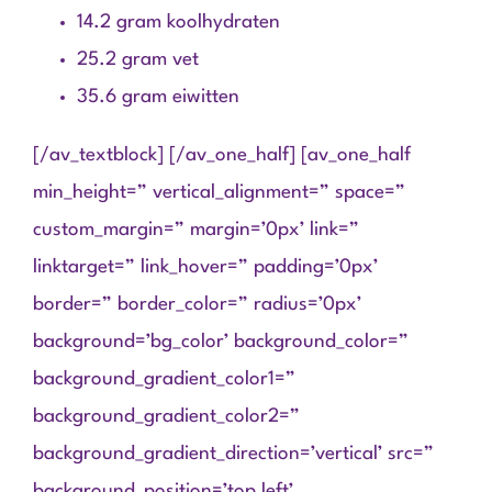
14.2 gram koolhydraten
25.2 gram vet
35.6 gram eiwitten
[/av_textblock] [/av_one_half] [av_one_half
min_height=” vertical_alignment=” space=”
custom_margin=” margin=’0px’ link=”
linktarget=” link_hover=” padding=’0px’
border=” border_color=” radius=’0px’
background=’bg_color’ background_color=”
background_gradient_color1=”
background_gradient_color2=”
background_gradient_direction=’vertical’ src=”
background_position=’top left’