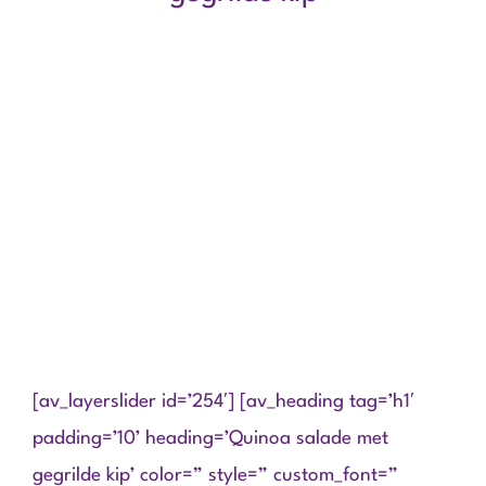
[av_layerslider id=’254′] [av_heading tag=’h1′
padding=’10’ heading=’Quinoa salade met
gegrilde kip’ color=” style=” custom_font=”