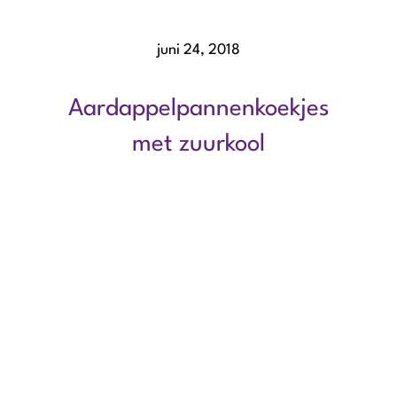
juni 24, 2018
Aardappelpannenkoekjes
met zuurkool