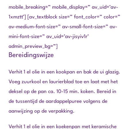
mobile_breaking=” mobile_display=” av_uid=’av-
1xmztt’] [av_textblock size=” font_color=” color=”
av-medium-font-size=” av-small-font-size=” av-
mini-font-size=” av_uid=’av-jisyiv1r’
admin_preview_bg=”]
Bereidingswijze
Verhit 1 el olie in een kookpan en bak de ui glazig.
Voeg zuurkool en laurierblad toe en laat met het
deksel op de pan ca. 10-15 min. koken. Bereid in
de tussentijd de aardappelpuree volgens de
aanwijzing op de verpakking.
Verhit 1 el olie in een koekenpan met keramische