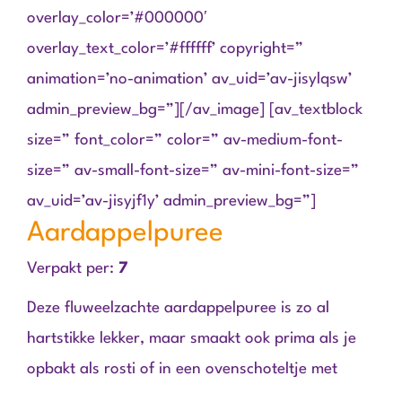
overlay_color=’#000000′
overlay_text_color=’#ffffff’ copyright=”
animation=’no-animation’ av_uid=’av-jisylqsw’
admin_preview_bg=”][/av_image] [av_textblock
size=” font_color=” color=” av-medium-font-
size=” av-small-font-size=” av-mini-font-size=”
av_uid=’av-jisyjf1y’ admin_preview_bg=”]
Aardappelpuree
Verpakt per:
7
Deze fluweelzachte aardappelpuree is zo al
hartstikke lekker, maar smaakt ook prima als je
opbakt als rosti of in een ovenschoteltje met
witlof en hamrolletjes.